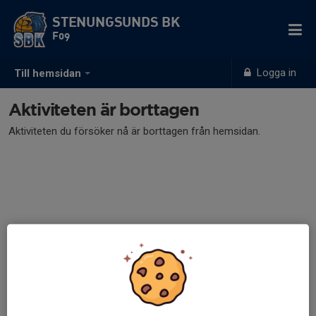
STENUNGSUNDS BK
F09
Logga in
Till hemsidan
Aktiviteten är borttagen
Aktiviteten du försöker nå är borttagen från hemsidan.