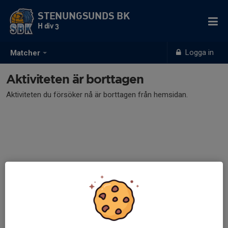
STENUNGSUNDS BK
H div 3
Logga in
Matcher
Aktiviteten är borttagen
Aktiviteten du försöker nå är borttagen från hemsidan.