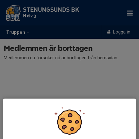
STENUNGSUNDS BK
H div 3
Logga in
Truppen
Medlemmen är borttagen
Medlemmen du försöker nå är borttagen från hemsidan.