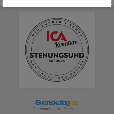
För
smarta
idrottsföreningar