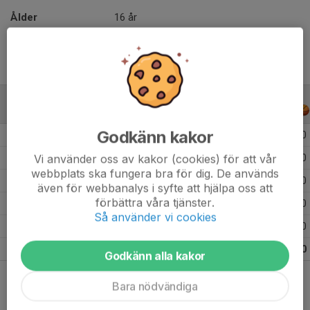
Ålder
16 år
ALLA SERIER
ALLA ÅR
Godkänn kakor
Säsongen 25/26
45
0
Vi använder oss av kakor (cookies) för att vår
Säsongen 24/25
43
0
webbplats ska fungera bra för dig. De används
Säsongen 23/24
32
0
även för webbanalys i syfte att hjälpa oss att
förbättra våra tjänster.
Säsongen 22/23
16
0
Så använder vi cookies
Säsongen 21/22
14
0
Totalt
150
0
Godkänn alla kakor
Bara nödvändiga