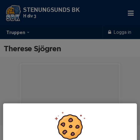
STENUNGSUNDS BK
H div 3
Logga in
Truppen
Therese Sjögren
Titel
Assisterande tränare