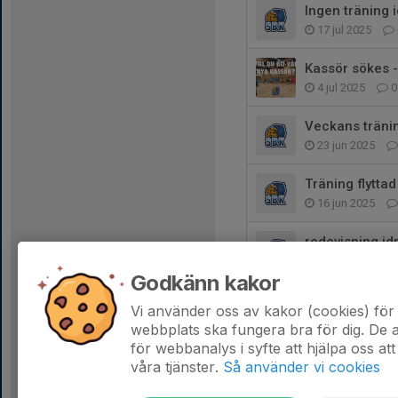
Ingen träning 
17 jul 2025
Kassör sökes 
4 jul 2025
0
Veckans träning
23 jun 2025
Träning flytta
16 jun 2025
redovisning id
5 maj 2025
Godkänn kakor
sekretariat til
Vi använder oss av kakor (cookies) för 
23 apr 2025
webbplats ska fungera bra för dig. De
för webbanalys i syfte att hjälpa oss att
våra tjänster.
Så använder vi cookies