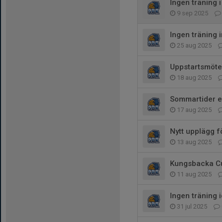
Ingen träning 
9 sep 2025
Ingen träning
25 aug 2025
Uppstartsmöte f
18 aug 2025
Sommartider en
17 aug 2025
Nytt upplägg 
13 aug 2025
Kungsbacka Cu
11 aug 2025
Ingen träning 
31 jul 2025