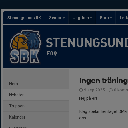
Stenungsunds BK
Senior
Ungdom
Barn
Led
STENUNGSUND
F09
Ingen tränin
Hem
9 sep 2025
0 komm
Nyheter
Hej på er!
Truppen
Idag spelar herrlaget DM-m
Kalender
oss.