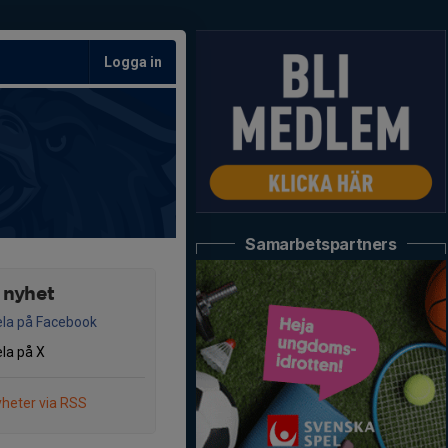
Logga in
Samarbetspartners
 nyhet
la på Facebook
la på X
heter via RSS