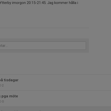
i Ytterby imorgon 20:15-21:45. Jag kommer hålla i
på tisdagar
2
ng pga möte
0