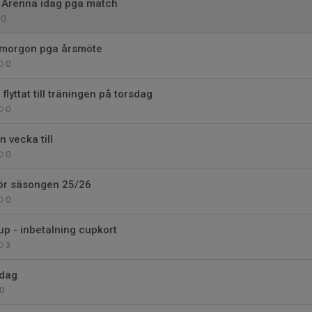
i Arenna idag pga match
0
 imorgon pga årsmöte
0
lyttat till träningen på torsdag
0
 vecka till
0
för säsongen 25/26
0
p - inbetalning cupkort
3
idag
0