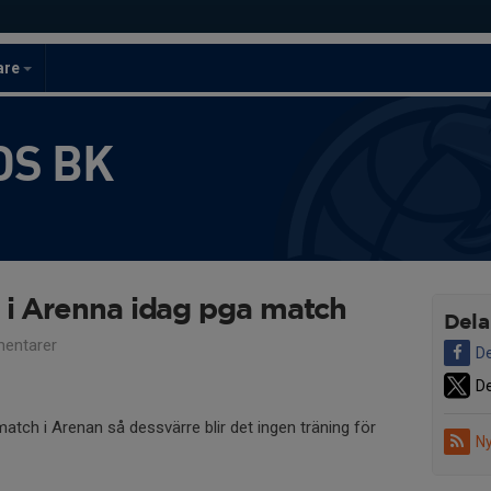
are
S BK
g i Arenna idag pga match
Dela
entarer
De
De
atch i Arenan så dessvärre blir det ingen träning för
Ny