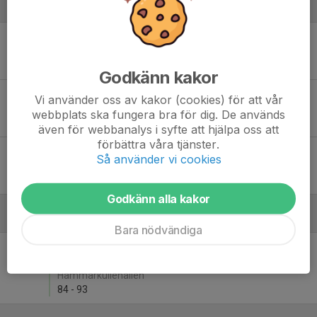
December
Sön 1
SFS Göteborg Basket - Stenungsunds BK
19:30
Hammarkullehallen
-
Godkänn kakor
Fre 13
Stenungsunds BK - Sätila Basketbollklubb
Vi använder oss av kakor (cookies) för att vår
19:00
Stenungsunds Arena
webbplats ska fungera bra för dig. De används
67
-
52
även för webbanalys i syfte att hjälpa oss att
förbättra våra tjänster.
Sön 22
Stenungsunds BK - Trollhättans Basket
Så använder vi cookies
11:00
Stenungsunds Arena
67
-
80
Godkänn alla kakor
Januari - 2025
Bara nödvändiga
Sön 26
Hammarkullens Basketklubb HKB - Stenungsunds
16:30
BK
Hammarkullehallen
84
-
93