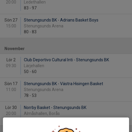
20:00
Ledethallen
83
-
97
Sön 27
Stenungsunds BK - Adrians Basket Boys
15:00
Stenungsunds Arena
80
-
83
November
Lör 2
Club Deportivo Cultural Inti - Stenungsunds BK
09:30
Lärjehallen
50
-
60
Sön 17
Stenungsunds BK - Västra Hisingen Basket
11:00
Stenungsunds Arena
78
-
53
Lör 30
Norrby Basket - Stenungsunds BK
20:00
Almåshallen, Borås
72
-
68