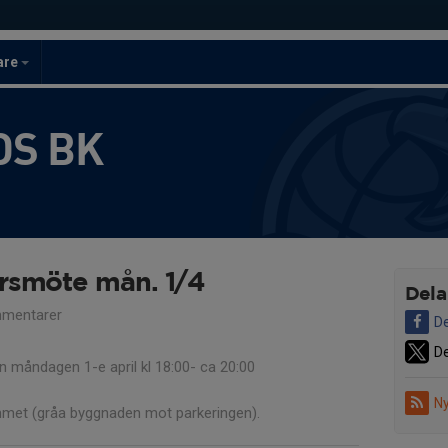
are
S BK
rsmöte mån. 1/4
Dela
mentarer
De
De
n måndagen 1-e april kl 18:00- ca 20:00
Ny
mmet (gråa byggnaden mot parkeringen).