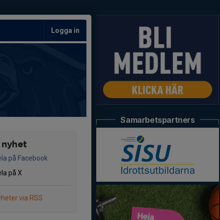
Logga in
Samarbetspartners
 nyhet
la på Facebook
la på X
heter via RSS