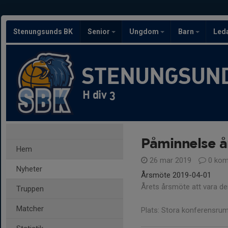
Stenungsunds BK
Senior
Ungdom
Barn
Led
STENUNGSUND
H div 3
Påminnelse å
Hem
26 mar 2019
0 kom
Nyheter
Årsmöte 2019-04-01
Årets årsmöte att vara de
Truppen
Matcher
Plats: Stora konferensru