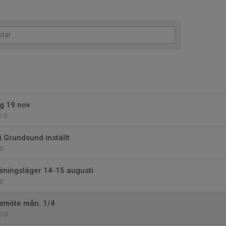
g 19 nov
0
i Grundsund inställt
0
träningsläger 14-15 augusti
0
smöte mån. 1/4
0