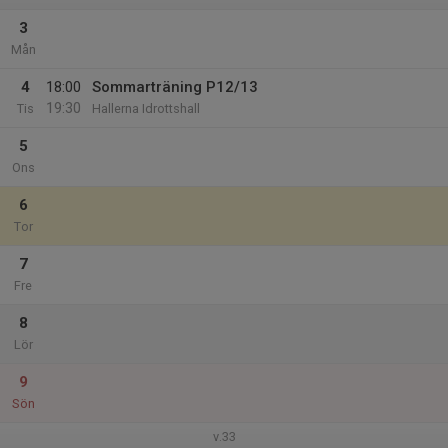
3
Mån
4
18:00
Sommarträning P12/13
19:30
Tis
Hallerna Idrottshall
5
Ons
6
Tor
7
Fre
8
Lör
9
Sön
v.33