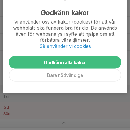
17
Godkänn kakor
Mån
Vi använder oss av kakor (cookies) för att vår
18
webbplats ska fungera bra för dig. De används
Tis
även för webbanalys i syfte att hjälpa oss att
19
förbättra våra tjänster.
Ons
Så använder vi cookies
20
Godkänn alla kakor
Tor
21
Bara nödvändiga
Fre
22
Lör
23
Sön
v.35