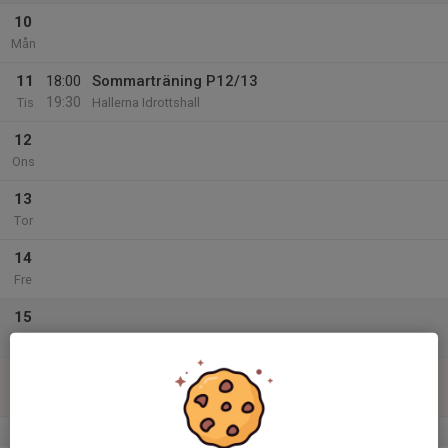
10
Mån
11
18:00
Sommarträning P12/13
19:30
Tis
Hallerna Idrottshall
12
Ons
13
Tor
14
Fre
15
Lör
16
Sön
v.34