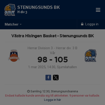
STENUNGSUNDS BK
H div 3
Logga in
Matcher
Västra Hisingen Basket - Stenungsunds BK
Herrar Division 3 - Herrar div. 3 B
Vår
98 - 105
1 mar 2025, 14:30, Sjumilahallen
Samling 12:30, Stenungsundsarena
Endast kallade kunde anmäla sig till aktiviteten. 9 personer var kallade.
Logga in här