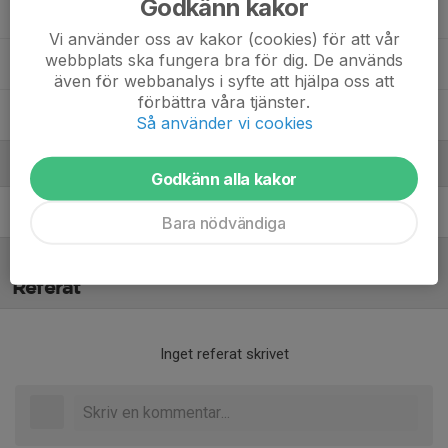
Godkänn kakor
Nicolas Angelis Kauttmann
Vi använder oss av kakor (cookies) för att vår
webbplats ska fungera bra för dig. De används
8. Rasmus Andersson Axelsson
även för webbanalys i syfte att hjälpa oss att
förbättra våra tjänster.
11. Vincent Morales Sjögren
Så använder vi cookies
Ledare
Godkänn alla kakor
Robin Löfberg
Coach
Bara nödvändiga
Referat
Inget referat skrivet