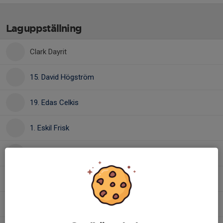
Laguppställning
Clark Dayrit
15. David Högström
19. Edas Celkis
1. Eskil Frisk
39. Jacob Palmér
23. Jordan van Hilst
13. Josua Svensson